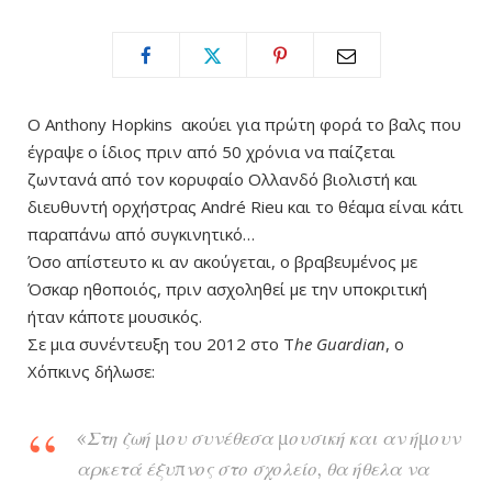
O Anthony Hopkins ακούει για πρώτη φορά το βαλς που
έγραψε ο ίδιος πριν από 50 χρόνια να παίζεται
ζωντανά από τον κορυφαίο Ολλανδό βιολιστή και
διευθυντή ορχήστρας André Rieu και το θέαμα είναι κάτι
παραπάνω από συγκινητικό…
Όσο απίστευτο κι αν ακούγεται, ο βραβευμένος με
Όσκαρ ηθοποιός, πριν ασχοληθεί με την υποκριτική
ήταν κάποτε μουσικός.
Σε μια συνέντευξη του 2012 στο T
he Guardian
, ο
Χόπκινς δήλωσε:
«Στη ζωή μου συνέθεσα μουσική και αν ήμουν
αρκετά έξυπνος στο σχολείο, θα ήθελα να