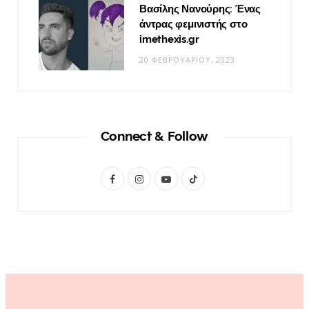
Βασίλης Νανούρης: Ένας
άντρας φεμινιστής στο
imethexis.gr
20 ΦΕΒΡΟΥΑΡΊΟΥ, 2023
Connect & Follow
F
I
Y
T
a
n
o
i
c
s
u
k
e
t
T
T
b
a
u
o
o
g
b
k