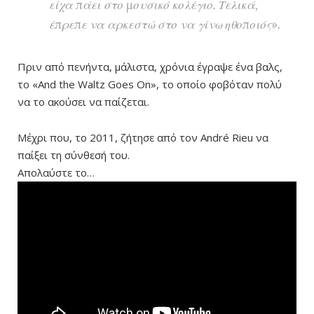
είχα πάει στο μουσικό κολέγιο. Τελικά,
έπρεπε να αρκεστώ στο να γίνω ηθοποιός».
Πριν από πενήντα, μάλιστα, χρόνια έγραψε ένα βαλς,
το «And the Waltz Goes On», το οποίο φοβόταν πολύ
να το ακούσει να παίζεται.
Μέχρι που, το 2011, ζήτησε από τον André Rieu να
παίξει τη σύνθεσή του.
Απολαύστε το…