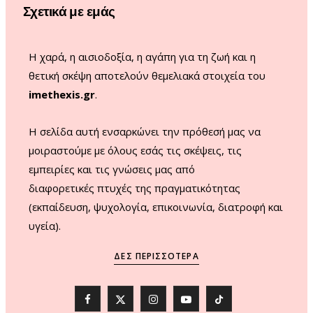
Σχετικά με εμάς
k
a
m
Η χαρά, η αισιοδοξία, η αγάπη για τη ζωή και η
θετική σκέψη αποτελούν θεμελιακά στοιχεία του
imethexis.gr
.
H σελίδα αυτή ενσαρκώνει την πρόθεσή μας να
μοιραστούμε με όλους εσάς τις σκέψεις, τις
εμπειρίες και τις γνώσεις μας από
διαφορετικές πτυχές της πραγματικότητας
(εκπαίδευση, ψυχολογία, επικοινωνία, διατροφή και
υγεία).
ΔΕΣ ΠΕΡΙΣΣΌΤΕΡΑ
F
X
I
Y
T