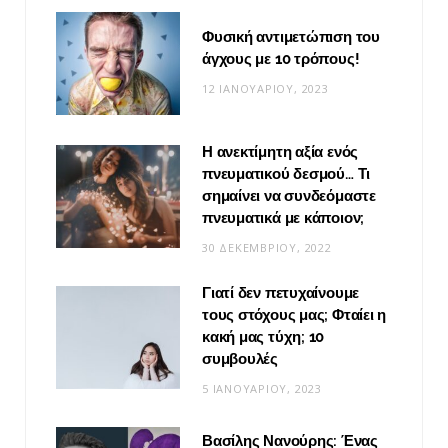
Φυσική αντιμετώπιση του
άγχους με 10 τρόπους!
12 ΙΑΝΟΥΑΡΊΟΥ, 2023
Η ανεκτίμητη αξία ενός
πνευματικού δεσμού… Τι
σημαίνει να συνδεόμαστε
πνευματικά με κάποιον;
30 ΔΕΚΕΜΒΡΊΟΥ, 2022
Γιατί δεν πετυχαίνουμε
τους στόχους μας; Φταίει η
κακή μας τύχη; 10
συμβουλές
5 ΙΑΝΟΥΑΡΊΟΥ, 2023
Βασίλης Νανούρης: Ένας