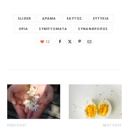
SLIDER
ΔΡΆΜΑ
ΕΑΥΤΌΣ
ΕΥΤΥΧΊΑ
ΌΡΙΑ
ΣΥΜΠΤΏΜΑΤΑ
ΣΥΝΆΝΘΡΩΠΟΣ
12
PREV POST
NEXT POST