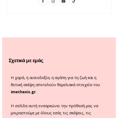
F
I
Y
T
a
n
o
i
c
s
u
k
e
t
T
T
b
a
u
o
o
g
b
k
o
r
e
Σχετικά με εμάς
k
a
m
Η χαρά, η αισιοδοξία, η αγάπη για τη ζωή και η
θετική σκέψη αποτελούν θεμελιακά στοιχεία του
imethexis.gr
.
H σελίδα αυτή ενσαρκώνει την πρόθεσή μας να
μοιραστούμε με όλους εσάς τις σκέψεις, τις