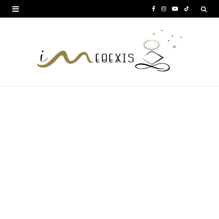
F
I
Y
T
a
n
o
i
c
s
u
k
e
t
T
T
b
a
u
o
o
g
b
k
o
r
e
k
a
m