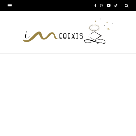
F
I
Y
T
a
n
o
i
c
s
u
k
e
t
T
T
b
a
u
o
o
g
b
k
o
r
e
k
a
m