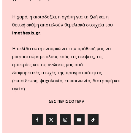
k
a
m
Η χαρά, η αισιοδοξία, η αγάπη για τη ζωή και η
θετική σκέψη αποτελούν θεμελιακά στοιχεία του
imethexis.gr
.
H σελίδα αυτή ενσαρκώνει την πρόθεσή μας να
μοιραστούμε με όλους εσάς τις σκέψεις, τις
εμπειρίες και τις γνώσεις μας από
διαφορετικές πτυχές της πραγματικότητας
(εκπαίδευση, ψυχολογία, επικοινωνία, διατροφή και
υγεία).
ΔΕΣ ΠΕΡΙΣΣΌΤΕΡΑ
F
X
I
Y
T
a
(
n
o
i