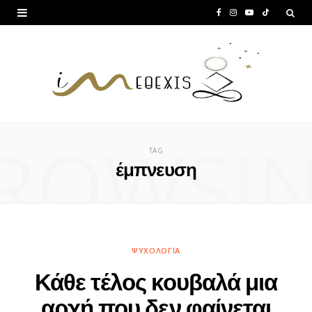
F
I
Y
T
a
n
o
i
c
s
u
k
e
t
T
T
b
a
u
o
ROWSI
o
g
b
k
TAG
o
r
e
έμπνευση
k
a
m
ΨΥΧΟΛΟΓΊΑ
Κάθε τέλος κουβαλά μια
αρχή που δεν φαίνεται