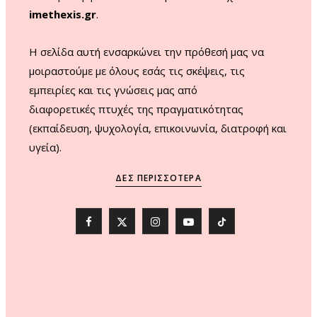
imethexis.gr
.
H σελίδα αυτή ενσαρκώνει την πρόθεσή μας να
μοιραστούμε με όλους εσάς τις σκέψεις, τις
εμπειρίες και τις γνώσεις μας από
διαφορετικές πτυχές της πραγματικότητας
(εκπαίδευση, ψυχολογία, επικοινωνία, διατροφή και
υγεία).
ΔΕΣ ΠΕΡΙΣΣΌΤΕΡΑ
F
X
I
Y
T
a
(
n
o
i
c
T
s
u
k
e
w
t
T
T