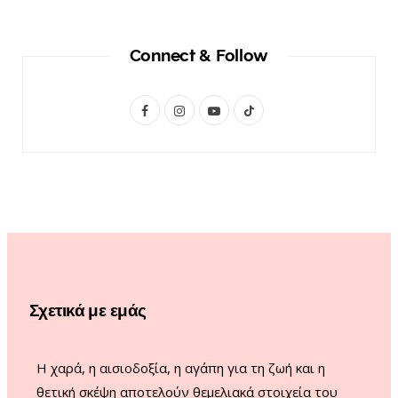
Connect & Follow
F
I
Y
T
a
n
o
i
c
s
u
k
e
t
T
T
b
a
u
o
o
g
b
k
o
r
e
Σχετικά με εμάς
k
a
m
Η χαρά, η αισιοδοξία, η αγάπη για τη ζωή και η
θετική σκέψη αποτελούν θεμελιακά στοιχεία του