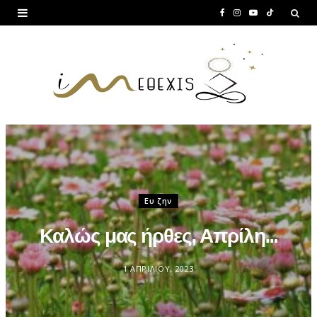
F
I
Y
T
a
n
o
i
c
s
u
k
e
t
T
T
b
a
u
o
o
g
b
k
o
r
e
k
a
Ευ ζην
m
Καλώς μας ήρθες, Απρίλη…
1 ΑΠΡΙΛΊΟΥ, 2023