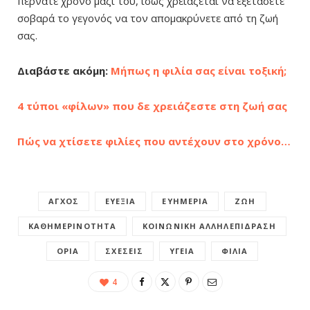
περνάτε χρόνο μαζί του, ίσως χρειάζεται να εξετάσετε
σοβαρά το γεγονός να τον απομακρύνετε από τη ζωή
σας.
Διαβάστε ακόμη:
Μήπως η φιλία σας είναι τοξική;
4 τύποι «φίλων» που δε χρειάζεστε στη ζωή σας
Πώς να χτίσετε φιλίες που αντέχουν στο χρόνο…
ΆΓΧΟΣ
ΕΥΕΞΊΑ
ΕΥΗΜΕΡΊΑ
ΖΩΉ
ΚΑΘΗΜΕΡΙΝΌΤΗΤΑ
ΚΟΙΝΩΝΙΚΉ ΑΛΛΗΛΕΠΊΔΡΑΣΗ
ΌΡΙΑ
ΣΧΈΣΕΙΣ
ΥΓΕΊΑ
ΦΙΛΊΑ
4