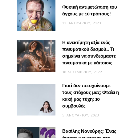
Φυσική αντιμετώπιση του
άγχους με 10 τρόπους!
12 ΙΑΝΟΥΑΡΊΟΥ, 2023
Η ανεκτίμητη αξία ενός
πνευματικού δεσμού… Τι
σημαίνει να συνδεόμαστε
πνευματικά με κάποιον;
30 ΔΕΚΕΜΒΡΊΟΥ, 2022
Γιατί δεν πετυχαίνουμε
τους στόχους μας; Φταίει η
κακή μας τύχη; 10
συμβουλές
5 ΙΑΝΟΥΑΡΊΟΥ, 2023
Βασίλης Νανούρης: Ένας