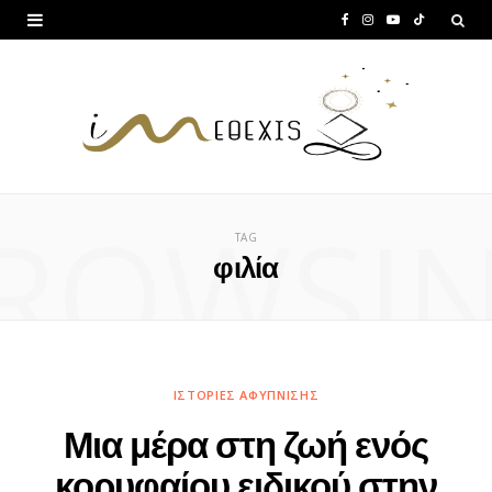
F
I
Y
T
a
n
o
i
c
s
u
k
e
t
T
T
b
a
u
o
ROWSI
o
g
b
k
TAG
o
r
e
φιλία
k
a
m
ΙΣΤΟΡΊΕΣ ΑΦΎΠΝΙΣΗΣ
Μια μέρα στη ζωή ενός
κορυφαίου ειδικού στην