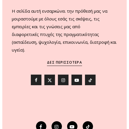
H σελίδα αυτή ενσαρκώνει την πρόθεσή μας να
μοιραστούμε με όλους εσάς τις σκέψεις, τις
εμπειρίες και τις γνώσεις μας από
διαφορετικές πτυχές της πραγματικότητας
(εκπαίδευση, ψυχολογία, επικοινωνία, διατροφή και
υγεία).
ΔΕΣ ΠΕΡΙΣΣΌΤΕΡΑ
F
X
I
Y
T
a
(
n
o
i
c
T
s
u
k
e
w
t
T
T
b
i
a
u
o