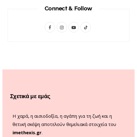
Connect & Follow
F
I
Y
T
a
n
o
i
c
s
u
k
e
t
T
T
b
a
u
o
o
g
b
k
o
r
e
Σχετικά με εμάς
k
a
m
Η χαρά, η αισιοδοξία, η αγάπη για τη ζωή και η
θετική σκέψη αποτελούν θεμελιακά στοιχεία του
imethexis.gr
.