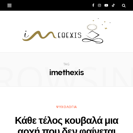
F
I
Y
T
a
n
o
i
c
s
u
k
e
t
T
T
b
a
u
o
ROWSI
o
g
b
k
TAG
o
r
e
imethexis
k
a
m
ΨΥΧΟΛΟΓΊΑ
Κάθε τέλος κουβαλά μια
αρχή που δεν φαίνεται