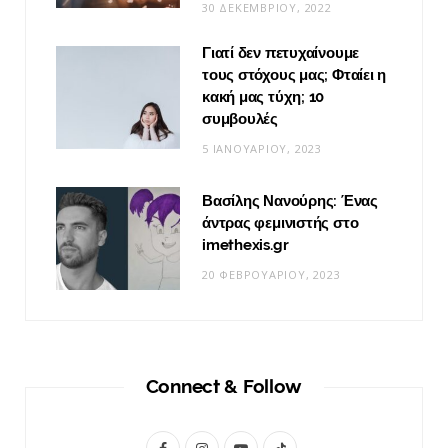
30 ΔΕΚΕΜΒΡΊΟΥ, 2022
Γιατί δεν πετυχαίνουμε
τους στόχους μας; Φταίει η
κακή μας τύχη; 10
συμβουλές
5 ΙΑΝΟΥΑΡΊΟΥ, 2023
Βασίλης Νανούρης: Ένας
άντρας φεμινιστής στο
imethexis.gr
20 ΦΕΒΡΟΥΑΡΊΟΥ, 2023
Connect & Follow
F
I
Y
T