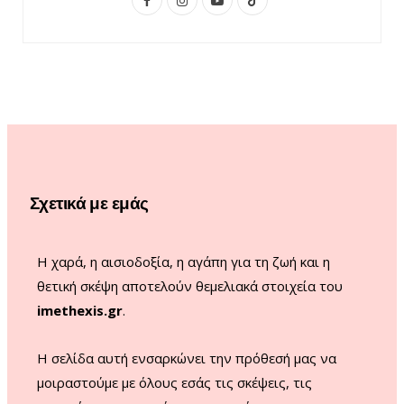
a
n
o
i
c
s
u
k
e
t
T
T
b
a
u
o
o
g
b
k
o
r
e
Σχετικά με εμάς
k
a
m
Η χαρά, η αισιοδοξία, η αγάπη για τη ζωή και η
θετική σκέψη αποτελούν θεμελιακά στοιχεία του
imethexis.gr
.
H σελίδα αυτή ενσαρκώνει την πρόθεσή μας να
μοιραστούμε με όλους εσάς τις σκέψεις, τις