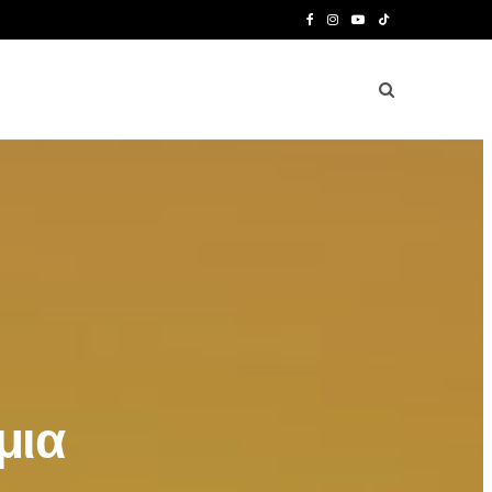
F
I
Y
T
a
n
o
i
c
s
u
k
e
t
T
T
b
a
u
o
o
g
b
k
o
r
e
k
a
m
μια