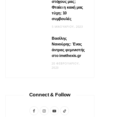
στόχους μας;
Φταίει η κακή μας
τύχη; 10
συμβουλές
5 ΙΑΝΟΥΑΡΊΟΥ, 2023
Βασίλης
Νανούρης: Ένας
ΣΧΈΣΕΙΣ
άντρας φεμινιστής
Η φροντίδα δεν είναι «δώσ’ το
στο imethexis.gr
μου» είναι «τι να κάνω;»
20 ΦΕΒΡΟΥΑΡΊΟΥ,
2023
19 ΜΑΪ́ΟΥ, 2026
Connect & Follow
F
I
Y
T