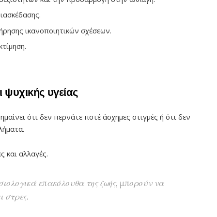
διασκέδασης.
ήρησης ικανοποιητικών σχέσεων.
κτίμηση.
ι ψυχικής υγείας
ημαίνει ότι δεν περνάτε ποτέ άσχημες στιγμές ή ότι δεν
λήματα.
ς και αλλαγές.
ιολογικά επακόλουθα της ζωής, μπορούν να
ι στρες.