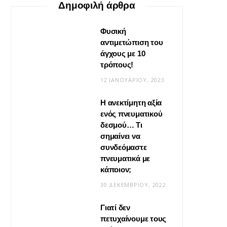
Δημοφιλή άρθρα
Φυσική
αντιμετώπιση του
άγχους με 10
τρόπους!
12 ΙΑΝΟΥΑΡΊΟΥ, 2023
Η ανεκτίμητη αξία
VIRAL
ενός πνευματικού
δεσμού… Τι
Βίντεο: Μεταμόρφωσε το
σημαίνει να
φουλάρι σου σε κιμονό
συνδεόμαστε
πνευματικά με
20 ΜΑΪ́ΟΥ, 2026
κάποιον;
30 ΔΕΚΕΜΒΡΊΟΥ, 2022
Γιατί δεν
πετυχαίνουμε τους