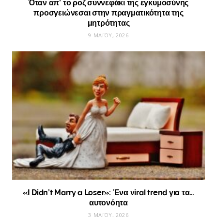
Όταν απ’ το ροζ συννεφάκι της εγκυμοσύνης
προσγειώνεσαι στην πραγματικότητα της
μητρότητας
9 ΜΑΪ́ΟΥ, 2026
«I Didn’t Marry a Loser»: Ένα viral trend για τα…
αυτονόητα
3 ΜΑΪ́ΟΥ, 2026