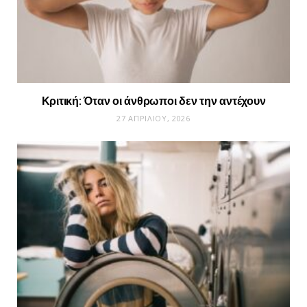
Κριτική: Όταν οι άνθρωποι δεν την αντέχουν
27 ΑΠΡΙΛΊΟΥ, 2026