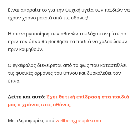
Είναι απαραίτητο για την ψυχική υγεία των παιδιών να
έχουν χρόνο μακριά από τις οθόνες!
Η απενεργοποίηση των οθονών τουλάχιστον μία ώρα
πριν τον ύπνο θα βοηθήσει τα παιδιά να χαλαρώσουν
πριν κοιμηθούν.
Ο εγκέφαλος διεγείρεται από το φως που καταστέλλει
τις φυσικές ορμόνες του ύπνου και δυσκολεύει τον
ύπνο.
Δείτε και αυτό:
Έχει θετική επίδραση στα παιδιά
μας ο χρόνος στις οθόνες;
Με πληροφορίες από
wellbeingpeople.com