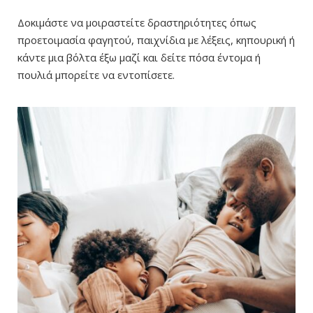
Δοκιμάστε να μοιραστείτε δραστηριότητες όπως
προετοιμασία φαγητού, παιχνίδια με λέξεις, κηπουρική ή
κάντε μια βόλτα έξω μαζί και δείτε πόσα έντομα ή
πουλιά μπορείτε να εντοπίσετε.