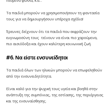
πεσμένα φύλλα, κ.ά…
Τα παιδιά μπορούν να χρησιμοποιήσουν τη φαντασία
τους για να δημιουργήσουν υπέροχα σχέδια!
Έρευνες δείχνουν ότι τα παιδιά που εκφράζουν την
ευγνωμοσύνη τους τείνουν να είναι πιο χαρούμενα,
πιο αισιόδοξα και έχουν καλύτερη κοινωνική ζωή.
#6. Να είστε ενσυνείδητοι
Τα παιδιά όλων των ηλικιών μπορούν να επωφεληθούν
από την ενσυνειδητότητα.
Είναι καλό για την ψυχική τους υγεία και βοηθά στην
ανάπτυξη της συμπόνιας, της εστίασης, της περιέργειας
και της ενσυναίσθησης.