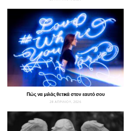
Πώς να μιλάς θετικά στον εαυτό σου
28 ΑΠΡΙΛΊΟΥ, 2026