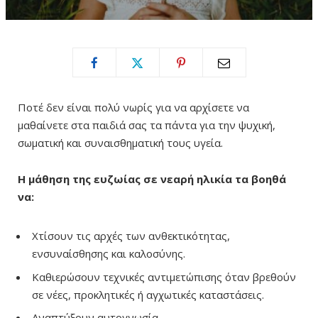
Ποτέ δεν είναι πολύ νωρίς για να αρχίσετε να
μαθαίνετε στα παιδιά σας τα πάντα για την ψυχική,
σωματική και συναισθηματική τους υγεία.
Η μάθηση της ευζωίας σε νεαρή ηλικία τα βοηθά
να:
Χτίσουν τις αρχές των ανθεκτικότητας,
ενσυναίσθησης και καλοσύνης.
Καθιερώσουν τεχνικές αντιμετώπισης όταν βρεθούν
σε νέες, προκλητικές ή αγχωτικές καταστάσεις.
Αναπτύξουν αυτογνωσία.