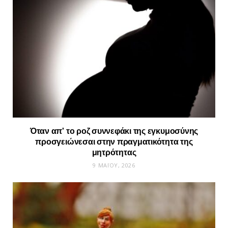
Όταν απ’ το ροζ συννεφάκι της εγκυμοσύνης
προσγειώνεσαι στην πραγματικότητα της
μητρότητας
9 ΜΑΪ́ΟΥ, 2026