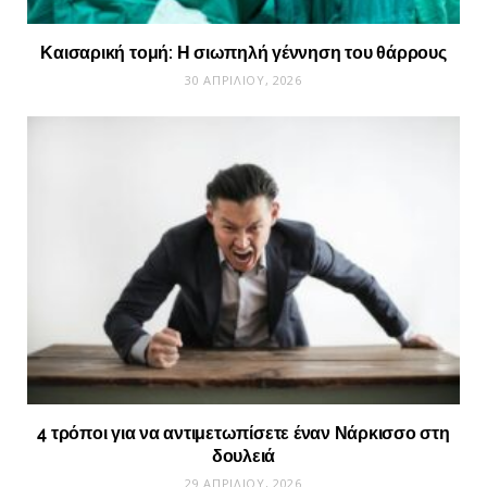
Καισαρική τομή: Η σιωπηλή γέννηση του θάρρους
30 ΑΠΡΙΛΊΟΥ, 2026
4 τρόποι για να αντιμετωπίσετε έναν Νάρκισσο στη
δουλειά
29 ΑΠΡΙΛΊΟΥ, 2026