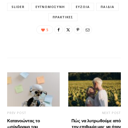
SLIDER
ΕΥΓΝΩΜΟΣΎΝΗ
ΕΥΖΩΊΑ
ΠΑΙΔΙΆ
ΠΡΑΚΤΙΚΈΣ
5
PREV POST
NEXT POST
Κατανοώντας το
Πώς να λυτρωθούμε από
«σύνδρομο του
την επιθυμία μας να ήταν