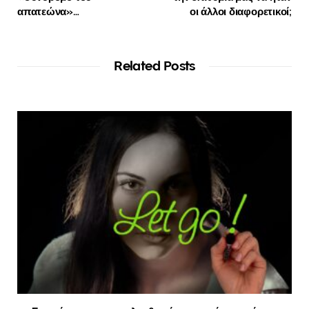
απατεώνα»…
οι άλλοι διαφορετικοί;
Related Posts