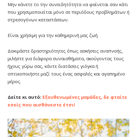
Μην κάνετε το την συνειδητότητα να φαίνεται σαν κάτι
που χρησιμοποιείται μόνο σε περιόδους προβλημάτων ή
στρεσογόνων καταστάσεων.
Είναι χρήσιμη για την καθημερινή μας ζωή.
Δοκιμάστε δραστηριότητες όπως ασκήσεις αναπνοής,
μιλήστε για διάφορα συναισθήματα, ακούγοντας τους
ήχους γύρω σας, κάντε διατάσεις γιόγκα ή
οπτικοποιήστε μαζί τους ένας ασφαλές και αγαπημένο
μέρος.
Δείτε κι αυτό:
Εξουθενωμένες μαμάδες, δε φταίτε
εσείς που αισθάνεστε έτσι!