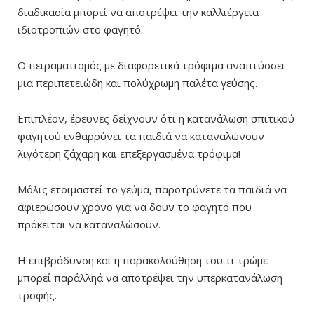
διαδικασία μπορεί να αποτρέψει την καλλιέργεια
ιδιοτροπιών στο φαγητό.
Ο πειραματισμός με διαφορετικά τρόφιμα αναπτύσσει
μια περιπετειώδη και πολύχρωμη παλέτα γεύσης.
Επιπλέον, έρευνες δείχνουν ότι η κατανάλωση σπιτικού
φαγητού ενθαρρύνει τα παιδιά να καταναλώνουν
λιγότερη ζάχαρη και επεξεργασμένα τρόφιμα!
Μόλις ετοιμαστεί το γεύμα, παροτρύνετε τα παιδιά να
αφιερώσουν χρόνο για να δουν το φαγητό που
πρόκειται να καταναλώσουν.
Η επιβράδυνση και η παρακολούθηση του τι τρώμε
μπορεί παράλληά να αποτρέψει την υπερκατανάλωση
τροφής.