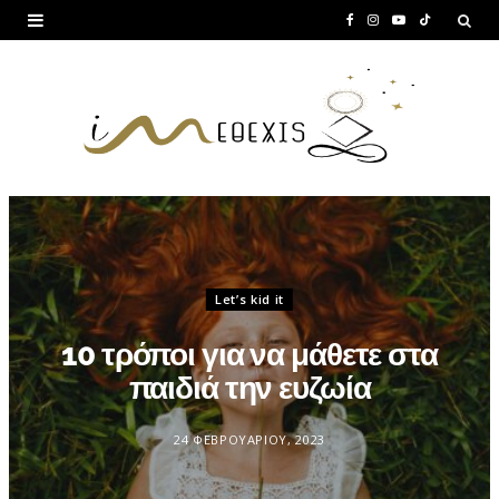
F
I
Y
T
a
n
o
i
c
s
u
k
e
t
T
T
b
a
u
o
o
g
b
k
o
r
e
Let’s kid it
k
a
m
10 τρόποι για να μάθετε στα
παιδιά την ευζωία
24 ΦΕΒΡΟΥΑΡΊΟΥ, 2023