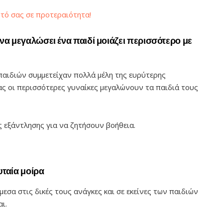
υτό σας σε προτεραιότητα!
LET’S KID IT
Ποια λάθη καταστρέφουν την
 να μεγαλώσει ένα παιδί μοιάζει περισσότερο με
αυτοεκτίμησή του παιδιού μας
20 ΑΠΡΙΛΊΟΥ, 2026
αιδιών συμμετείχαν πολλά μέλη της ευρύτερης
 μας οι περισσότερες γυναίκες μεγαλώνουν τα παιδιά τους
 εξάντλησης για να ζητήσουν βοήθεια.
υταία μοίρα
εσα στις δικές τους ανάγκες και σε εκείνες των παιδιών
ι.