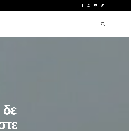
F
I
Y
T
a
n
o
i
c
s
u
k
e
t
T
T
b
a
u
o
o
g
b
k
o
r
e
k
a
m
 δε
στε