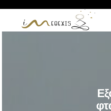
Εξ
φτ