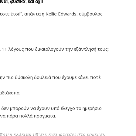
ι, φυσικά, και όχι!
νεστε έτσι!”, απάντα η Kellie Edwards, σύμβουλος
ί 11 λόγους που δικαιολογούν την εξάντλησή τους:
την πιο δύσκολη δουλειά που έχουμε κάνει ποτέ.
αδιάκοπα.
, δεν μπορούν να έχουν υπό έλεγχο το ημερήσιο
ονα πάρα πολλά πράγματα.
που η έλλειψη ύπνου έχει φτάσει στο κόκκινο.