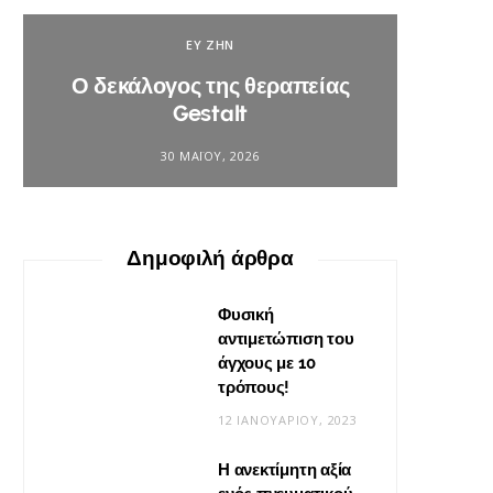
ΕΥ ΖΗΝ
Ο δεκάλογος της θεραπείας
Βίν
Gestalt
φο
30 ΜΑΪ́ΟΥ, 2026
Δημοφιλή άρθρα
Φυσική
αντιμετώπιση του
άγχους με 10
τρόπους!
12 ΙΑΝΟΥΑΡΊΟΥ, 2023
Η ανεκτίμητη αξία