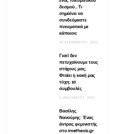
ενός πνευματικού
δεσμού… Τι
σημαίνει να
συνδεόμαστε
πνευματικά με
κάποιον;
30 ΔΕΚΕΜΒΡΊΟΥ, 2022
Γιατί δεν
πετυχαίνουμε τους
στόχους μας;
Φταίει η κακή μας
τύχη; 10
συμβουλές
5 ΙΑΝΟΥΑΡΊΟΥ, 2023
Βασίλης
Νανούρης: Ένας
άντρας φεμινιστής
στο imethexis.gr