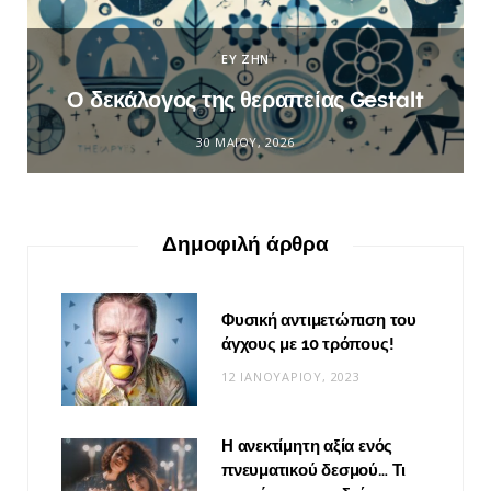
ΕΥ ΖΗΝ
Ο δεκάλογος της θεραπείας Gestalt
30 ΜΑΪ́ΟΥ, 2026
Δημοφιλή άρθρα
Φυσική αντιμετώπιση του
άγχους με 10 τρόπους!
12 ΙΑΝΟΥΑΡΊΟΥ, 2023
Η ανεκτίμητη αξία ενός
πνευματικού δεσμού… Τι