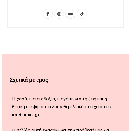
F
I
Y
T
a
n
o
i
c
s
u
k
e
t
T
T
b
a
u
o
o
g
b
k
o
r
e
Σχετικά με εμάς
k
a
m
Η χαρά, η αισιοδοξία, η αγάπη για τη ζωή και η
θετική σκέψη αποτελούν θεμελιακά στοιχεία του
imethexis.gr
.
H σελίδα αυτή ενσαρκώνει την πρόθεσή μας να