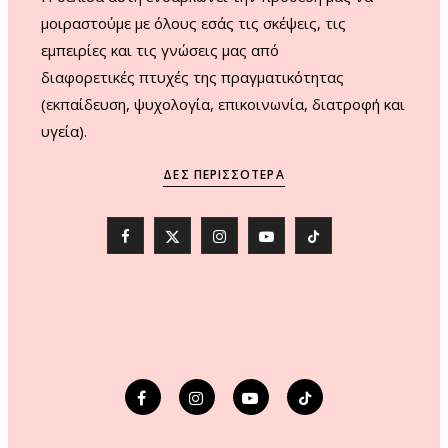
μοιραστούμε με όλους εσάς τις σκέψεις, τις
εμπειρίες και τις γνώσεις μας από
διαφορετικές πτυχές της πραγματικότητας
(εκπαίδευση, ψυχολογία, επικοινωνία, διατροφή και
υγεία).
ΔΕΣ ΠΕΡΙΣΣΌΤΕΡΑ
F
X
I
Y
T
a
(
n
o
i
c
T
s
u
k
e
w
t
T
T
b
i
a
u
o
o
t
g
b
k