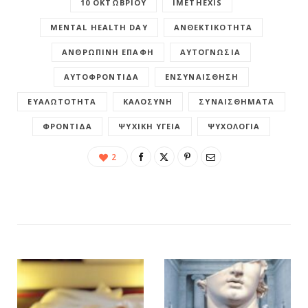
10 ΟΚΤΩΒΡΊΟΥ
IMETHEXIS
MENTAL HEALTH DAY
ΑΝΘΕΚΤΙΚΌΤΗΤΑ
ΑΝΘΡΏΠΙΝΗ ΕΠΑΦΉ
ΑΥΤΟΓΝΩΣΊΑ
ΑΥΤΟΦΡΟΝΤΊΔΑ
ΕΝΣΥΝΑΊΣΘΗΣΗ
ΕΥΑΛΩΤΌΤΗΤΑ
ΚΑΛΟΣΎΝΗ
ΣΥΝΑΙΣΘΉΜΑΤΑ
ΦΡΟΝΤΊΔΑ
ΨΥΧΙΚΉ ΥΓΕΊΑ
ΨΥΧΟΛΟΓΊΑ
2