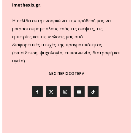
imethexis.gr
.
H σελίδα αυτή ενσαρκώνει την πρόθεσή μας να
μοιραστούμε με όλους εσάς τις σκέψεις, τις
εμπειρίες και τις γνώσεις μας από
διαφορετικές πτυχές της πραγματικότητας
(εκπαίδευση, ψυχολογία, επικοινωνία, διατροφή και
υγεία).
ΔΕΣ ΠΕΡΙΣΣΌΤΕΡΑ
F
X
I
Y
T
a
(
n
o
i
c
T
s
u
k
e
w
t
T
T