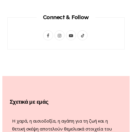
Connect & Follow
F
I
Y
T
a
n
o
i
c
s
u
k
e
t
T
T
b
a
u
o
o
g
b
k
o
r
e
Σχετικά με εμάς
k
a
m
Η χαρά, η αισιοδοξία, η αγάπη για τη ζωή και η
θετική σκέψη αποτελούν θεμελιακά στοιχεία του