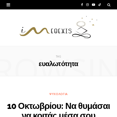
F
I
Y
T
a
n
o
i
c
s
u
k
e
t
T
T
b
a
u
o
ROWSI
o
g
b
k
TAG
o
r
e
ευαλωτότητα
k
a
m
ΨΥΧΟΛΟΓΊΑ
10 Οκτωβρίου: Να θυμάσαι
να κοιτάς μέσα σου