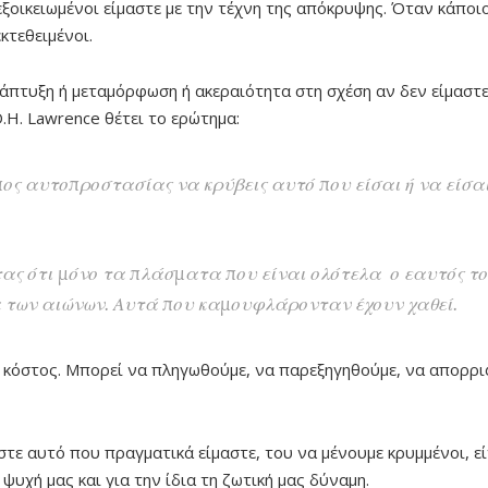
ξοικειωμένοι είμαστε με την τέχνη της απόκρυψης. Όταν κάποι
κτεθειμένοι.
άπτυξη ή μεταμόρφωση ή ακεραιότητα στη σχέση αν δεν είμαστε
 D.H. Lawrence θέτει το ερώτημα:
πος αυτοπροστασίας να κρύβεις αυτό που είσαι ή να είσα
τας ότι μόνο τα πλάσματα που είναι ολότελα ο εαυτός το
 των αιώνων. Αυτά που καμουφλάρονταν έχουν χαθεί.
ει κόστος. Μπορεί να πληγωθούμε, να παρεξηγηθούμε, να απορρ
στε αυτό που πραγματικά είμαστε, του να μένουμε κρυμμένοι, εί
 ψυχή μας και για την ίδια τη ζωτική μας δύναμη.