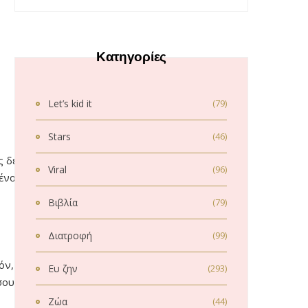
Κατηγορίες
Let’s kid it
(79)
Stars
(46)
ς δεν επιδιώκει
Viral
(96)
ένος είναι μια
Βιβλία
(79)
Διατροφή
(99)
όν, να
Ευ ζην
(293)
σουμε τις
Ζώα
(44)