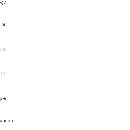
ος λέει: “Μπορώ
 διάφανοι. Στο
ι αυτός που
υς έχουν
ΕΥ ΖΗΝ
Ο δεκάλογος της θεραπείας
Gestalt
ιφθούμε ή να
30 ΜΑΪ́ΟΥ, 2026
ναι πιο