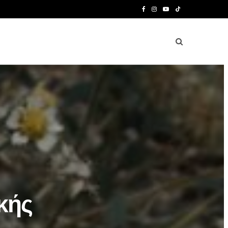
F
I
Y
T
a
n
o
i
c
s
u
k
e
t
T
T
b
a
u
o
o
g
b
k
o
r
e
k
a
m
κής