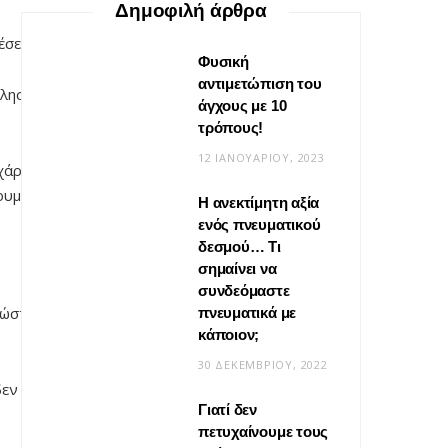
Δημοφιλή άρθρα
έσεις μας.
Φυσική
αντιμετώπιση του
λησιάζει
άγχους με 10
τρόπους!
12 ΙΑΝΟΥΑΡΊΟΥ, 2023
υχάριστες
ουμε το άγγιγμα
Η ανεκτίμητη αξία
VIRAL
ενός πνευματικού
δεσμού… Τι
Βίντεο: Μεταμόρφωσε το
σημαίνει να
φουλάρι σου σε κιμονό
συνδεόμαστε
 ώστε να
πνευματικά με
20 ΜΑΪ́ΟΥ, 2026
κάποιον;
30 ΔΕΚΕΜΒΡΊΟΥ, 2022
εν είναι
Γιατί δεν
πετυχαίνουμε τους