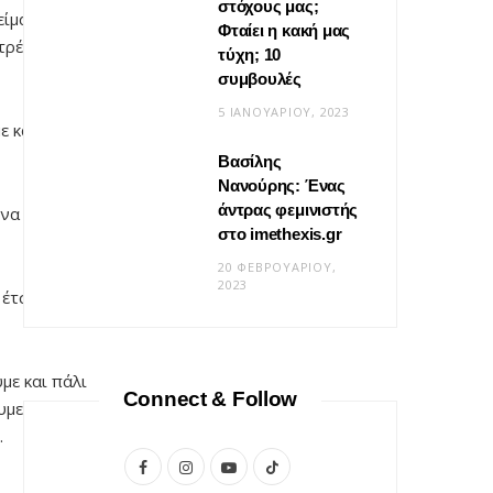
στόχους μας;
 είμαστε ευάλωτοι
Φταίει η κακή μας
τρέπει στις
τύχη; 10
συμβουλές
5 ΙΑΝΟΥΑΡΊΟΥ, 2023
ε και δεν του
Βασίλης
Νανούρης: Ένας
ΣΧΈΣΕΙΣ
άντρας φεμινιστής
 να υποχωρήσει,
Η φροντίδα δεν είναι «δώσ’ το
στο imethexis.gr
μου» είναι «τι να κάνω;»
20 ΦΕΒΡΟΥΑΡΊΟΥ,
2023
έτσι, δεν μπορεί
19 ΜΑΪ́ΟΥ, 2026
με και πάλι
Connect & Follow
υμε να
.
F
I
Y
T