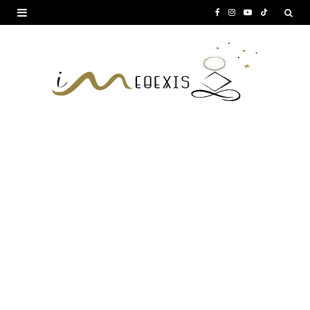
F
I
Y
T
a
n
o
i
c
s
u
k
e
t
T
T
b
a
u
o
o
g
b
k
o
r
e
k
a
m