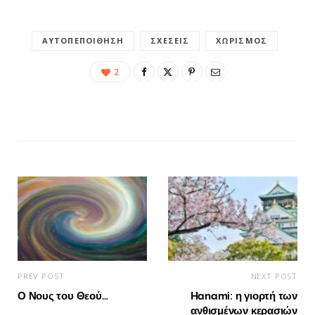
ΑΥΤΟΠΕΠΟΊΘΗΣΗ
ΣΧΈΣΕΙΣ
ΧΩΡΙΣΜΌΣ
2
PREV POST
NEXT POST
Ο Νους του Θεού…
Hanami: η γιορτή των
ανθισμένων κερασιών