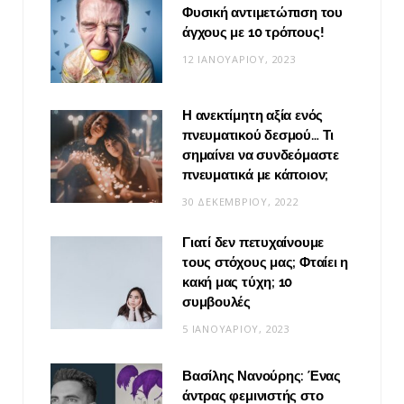
Φυσική αντιμετώπιση του
άγχους με 10 τρόπους!
12 ΙΑΝΟΥΑΡΊΟΥ, 2023
Η ανεκτίμητη αξία ενός
πνευματικού δεσμού… Τι
σημαίνει να συνδεόμαστε
πνευματικά με κάποιον;
30 ΔΕΚΕΜΒΡΊΟΥ, 2022
Γιατί δεν πετυχαίνουμε
τους στόχους μας; Φταίει η
κακή μας τύχη; 10
συμβουλές
5 ΙΑΝΟΥΑΡΊΟΥ, 2023
Βασίλης Νανούρης: Ένας
άντρας φεμινιστής στο