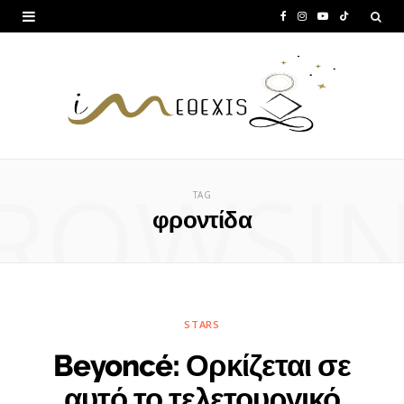
F
I
Y
T
a
n
o
i
c
s
u
k
e
t
T
T
b
a
u
o
ROWSI
o
g
b
k
TAG
o
r
e
φροντίδα
k
a
m
STARS
Beyoncé: Ορκίζεται σε
αυτό το τελετουργικό