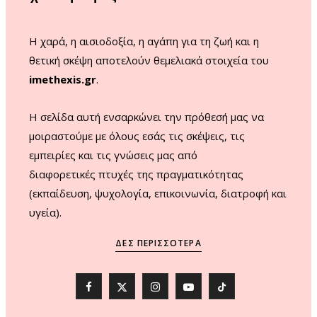
k
a
m
Η χαρά, η αισιοδοξία, η αγάπη για τη ζωή και η
θετική σκέψη αποτελούν θεμελιακά στοιχεία του
imethexis.gr
.
H σελίδα αυτή ενσαρκώνει την πρόθεσή μας να
μοιραστούμε με όλους εσάς τις σκέψεις, τις
εμπειρίες και τις γνώσεις μας από
διαφορετικές πτυχές της πραγματικότητας
(εκπαίδευση, ψυχολογία, επικοινωνία, διατροφή και
υγεία).
ΔΕΣ ΠΕΡΙΣΣΌΤΕΡΑ
F
X
I
Y
T
a
(
n
o
i