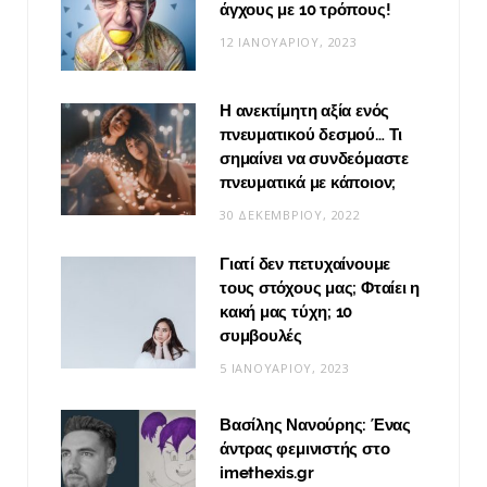
άγχους με 10 τρόπους!
12 ΙΑΝΟΥΑΡΊΟΥ, 2023
Η ανεκτίμητη αξία ενός
πνευματικού δεσμού… Τι
σημαίνει να συνδεόμαστε
πνευματικά με κάποιον;
30 ΔΕΚΕΜΒΡΊΟΥ, 2022
Γιατί δεν πετυχαίνουμε
τους στόχους μας; Φταίει η
κακή μας τύχη; 10
συμβουλές
5 ΙΑΝΟΥΑΡΊΟΥ, 2023
Βασίλης Νανούρης: Ένας
άντρας φεμινιστής στο
imethexis.gr