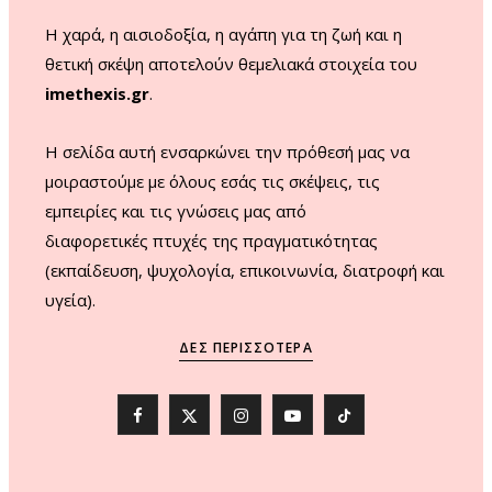
m
Η χαρά, η αισιοδοξία, η αγάπη για τη ζωή και η
θετική σκέψη αποτελούν θεμελιακά στοιχεία του
imethexis.gr
.
H σελίδα αυτή ενσαρκώνει την πρόθεσή μας να
μοιραστούμε με όλους εσάς τις σκέψεις, τις
εμπειρίες και τις γνώσεις μας από
διαφορετικές πτυχές της πραγματικότητας
(εκπαίδευση, ψυχολογία, επικοινωνία, διατροφή και
υγεία).
ΔΕΣ ΠΕΡΙΣΣΌΤΕΡΑ
F
X
I
Y
T
a
(
n
o
i