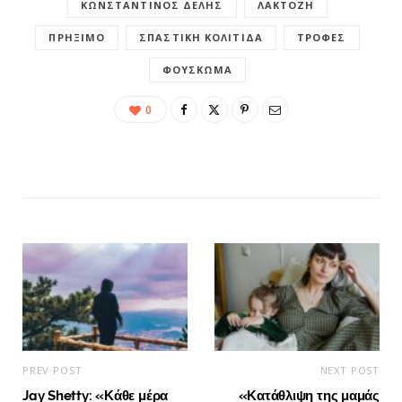
ΚΩΝΣΤΑΝΤΊΝΟΣ ΔΕΛΉΣ
ΛΑΚΤΌΖΗ
ΠΡΉΞΙΜΟ
ΣΠΑΣΤΙΚΉ ΚΟΛΊΤΙΔΑ
ΤΡΟΦΈΣ
ΦΟΎΣΚΩΜΑ
0
PREV POST
NEXT POST
Jay Shetty: «Κάθε μέρα
«Κατάθλιψη της μαμάς