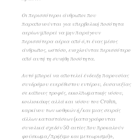
Οι περισσότεροι άνθρωποι που
παραπονούνται για υπερβολική ποσότητα
αερίων μπορεί να μην παράγουν
περισσότερα αέρια από ό,τι ένας μέσος
άνθρωπος, ωστόσο, ενοχλούνται περισσότερο
από αυτή τη συνήθη ποσότητα.
Αυτό μπορεί να αποτελεί ένδειξη παρουσίας
συνδρόμου ευερέθιστου εντέρου, δυσανεξίας
σε κάποιες τροφές, εκκολπωματικής νόσου,
κοιλιοκάκης αλλά και νόσου του Crohn,
καρκίνου των ωοθηκών ή/και μιας σειράς
άλλων καταστάσεων (καταγράφονται
συνολικά σχεδόν 50 αιτίες που προκαλούν
φούσκωμα/πρήξιμο και μετεωρισμό)»,