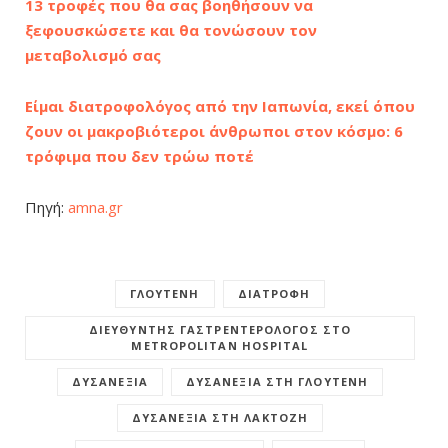
13 τροφές που θα σας βοηθήσουν να
ξεφουσκώσετε και θα τονώσουν τον
μεταβολισμό σας
Είμαι διατροφολόγος από την Ιαπωνία, εκεί όπου
ζουν οι μακροβιότεροι άνθρωποι στον κόσμο: 6
τρόφιμα που δεν τρώω ποτέ
Πηγή:
amna.gr
ΓΛΟΥΤΈΝΗ
ΔΙΑΤΡΟΦΉ
ΔΙΕΥΘΥΝΤΉΣ ΓΑΣΤΡΕΝΤΕΡΟΛΌΓΟΣ ΣΤΟ
METROPOLITAN HOSPITAL
ΔΥΣΑΝΕΞΊΑ
ΔΥΣΑΝΕΞΊΑ ΣΤΗ ΓΛΟΥΤΈΝΗ
ΔΥΣΑΝΕΞΊΑ ΣΤΗ ΛΑΚΤΌΖΗ