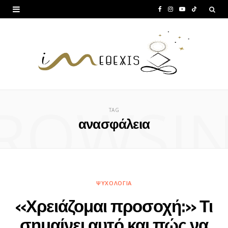
F
I
Y
T
a
n
o
i
c
s
u
k
e
t
T
T
b
a
u
o
ROWSI
o
g
b
k
TAG
o
r
e
ανασφάλεια
k
a
m
ΨΥΧΟΛΟΓΊΑ
«Χρειάζομαι προσοχή:» Τι
σημαίνει αυτό και πώς να