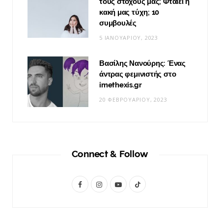
τους στόχους μας; Φταίει η
κακή μας τύχη; 10
συμβουλές
5 ΙΑΝΟΥΑΡΊΟΥ, 2023
Βασίλης Νανούρης: Ένας
άντρας φεμινιστής στο
imethexis.gr
20 ΦΕΒΡΟΥΑΡΊΟΥ, 2023
Connect & Follow
F
I
Y
T
a
n
o
i
c
s
u
k