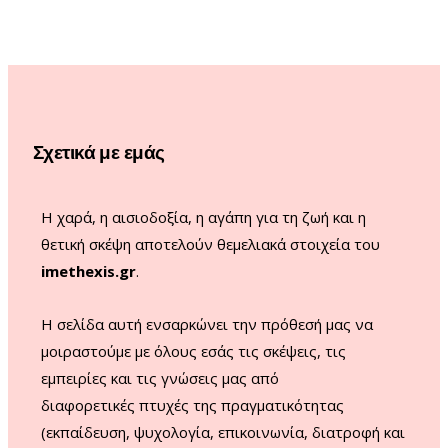
e
t
T
T
b
a
u
o
o
g
b
k
o
r
e
Σχετικά με εμάς
k
a
m
Η χαρά, η αισιοδοξία, η αγάπη για τη ζωή και η
θετική σκέψη αποτελούν θεμελιακά στοιχεία του
imethexis.gr
.
H σελίδα αυτή ενσαρκώνει την πρόθεσή μας να
μοιραστούμε με όλους εσάς τις σκέψεις, τις
εμπειρίες και τις γνώσεις μας από
διαφορετικές πτυχές της πραγματικότητας
(εκπαίδευση, ψυχολογία, επικοινωνία, διατροφή και