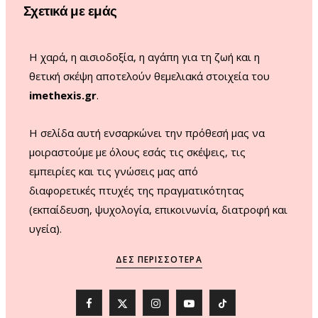
Σχετικά με εμάς
k
a
m
Η χαρά, η αισιοδοξία, η αγάπη για τη ζωή και η
θετική σκέψη αποτελούν θεμελιακά στοιχεία του
imethexis.gr
.
H σελίδα αυτή ενσαρκώνει την πρόθεσή μας να
μοιραστούμε με όλους εσάς τις σκέψεις, τις
εμπειρίες και τις γνώσεις μας από
διαφορετικές πτυχές της πραγματικότητας
(εκπαίδευση, ψυχολογία, επικοινωνία, διατροφή και
υγεία).
ΔΕΣ ΠΕΡΙΣΣΌΤΕΡΑ
F
X
I
Y
T