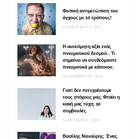
Φυσική αντιμετώπιση του
άγχους με 10 τρόπους!
12 ΙΑΝΟΥΑΡΊΟΥ, 2023
Η ανεκτίμητη αξία ενός
πνευματικού δεσμού… Τι
σημαίνει να συνδεόμαστε
πνευματικά με κάποιον;
30 ΔΕΚΕΜΒΡΊΟΥ, 2022
Γιατί δεν πετυχαίνουμε
τους στόχους μας; Φταίει η
κακή μας τύχη; 10
συμβουλές
5 ΙΑΝΟΥΑΡΊΟΥ, 2023
Βασίλης Νανούρης: Ένας