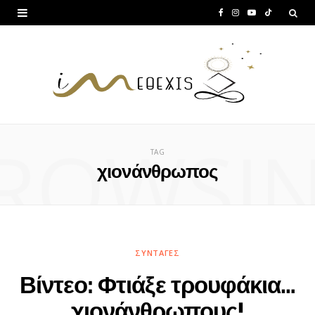
F
I
Y
T
a
n
o
i
c
s
u
k
e
t
T
T
b
a
u
o
ROWSI
o
g
b
k
TAG
o
r
e
χιονάνθρωπος
k
a
m
ΣΥΝΤΑΓΈΣ
Βίντεο: Φτιάξε τρουφάκια…
χιονάνθρωπους!