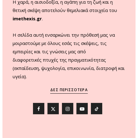
Η χαρά, η αισιοδοξία, η αγάπη για τη ζωή και η
θετική σκέψη αποτελούν θεμελιακά στοιχεία του
imethexis.gr
.
H σελίδα αυτή ενσαρκώνει την πρόθεσή μας να
μοιραστούμε με όλους εσάς τις σκέψεις, τις
εμπειρίες και τις γνώσεις μας από
διαφορετικές πτυχές της πραγματικότητας
(εκπαίδευση, ψυχολογία, επικοινωνία, διατροφή και
υγεία).
ΔΕΣ ΠΕΡΙΣΣΌΤΕΡΑ
F
X
I
Y
T
a
(
n
o
i
c
T
s
u
k