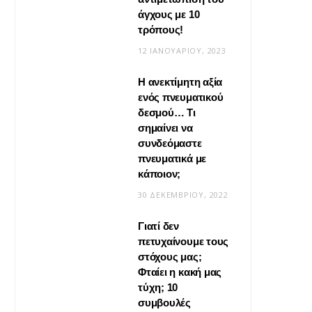
άγχους με 10
τρόπους!
12 ΙΑΝΟΥΑΡΊΟΥ, 2023
Η ανεκτίμητη αξία
VIRAL
ενός πνευματικού
δεσμού… Τι
Βίντεο: Μεταμόρφωσε το
σημαίνει να
φουλάρι σου σε κιμονό
συνδεόμαστε
πνευματικά με
20 ΜΑΪ́ΟΥ, 2026
κάποιον;
30 ΔΕΚΕΜΒΡΊΟΥ, 2022
Γιατί δεν
πετυχαίνουμε τους
στόχους μας;
Φταίει η κακή μας
τύχη; 10
συμβουλές