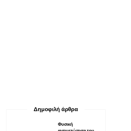
ΕΥ ΖΗΝ
Ο δεκάλογος της θεραπείας
Gestalt
30 ΜΑΪ́ΟΥ, 2026
Δημοφιλή άρθρα
Φυσική
αντιμετώπιση του