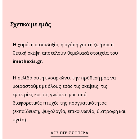
o
g
b
k
o
r
e
Σχετικά με εμάς
k
a
m
Η χαρά, η αισιοδοξία, η αγάπη για τη ζωή και η
θετική σκέψη αποτελούν θεμελιακά στοιχεία του
imethexis.gr
.
H σελίδα αυτή ενσαρκώνει την πρόθεσή μας να
μοιραστούμε με όλους εσάς τις σκέψεις, τις
εμπειρίες και τις γνώσεις μας από
διαφορετικές πτυχές της πραγματικότητας
(εκπαίδευση, ψυχολογία, επικοινωνία, διατροφή και
υγεία).
ΔΕΣ ΠΕΡΙΣΣΌΤΕΡΑ