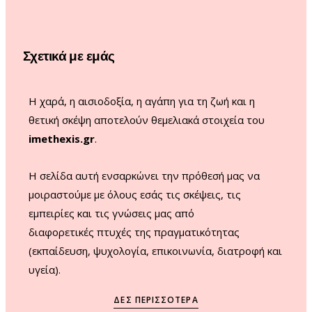
o
g
b
k
o
r
e
Σχετικά με εμάς
k
a
m
Η χαρά, η αισιοδοξία, η αγάπη για τη ζωή και η
θετική σκέψη αποτελούν θεμελιακά στοιχεία του
imethexis.gr
.
H σελίδα αυτή ενσαρκώνει την πρόθεσή μας να
μοιραστούμε με όλους εσάς τις σκέψεις, τις
εμπειρίες και τις γνώσεις μας από
διαφορετικές πτυχές της πραγματικότητας
(εκπαίδευση, ψυχολογία, επικοινωνία, διατροφή και
υγεία).
ΔΕΣ ΠΕΡΙΣΣΌΤΕΡΑ