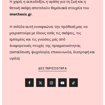
Η χαρά, η αισιοδοξία, η αγάπη για τη ζωή και η
θετική σκέψη αποτελούν θεμελιακά στοιχεία του
imethexis.gr
.
H σελίδα αυτή ενσαρκώνει την πρόθεσή μας να
μοιραστούμε με όλους εσάς τις σκέψεις, τις
εμπειρίες και τις γνώσεις μας από
διαφορετικές πτυχές της πραγματικότητας
(εκπαίδευση, ψυχολογία, επικοινωνία, διατροφή και
υγεία).
ΔΕΣ ΠΕΡΙΣΣΌΤΕΡΑ
F
X
I
Y
T
a
(
n
o
i
c
T
s
u
k