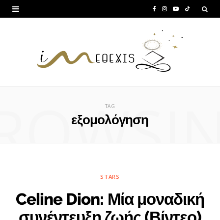
F
I
Y
T
a
n
o
i
c
s
u
k
e
t
T
T
b
a
u
o
ROWSI
o
g
b
k
TAG
o
r
e
εξομολόγηση
k
a
m
STARS
Celine Dion: Μία μοναδική
συνέντευξη ζωής (Βίντεο)