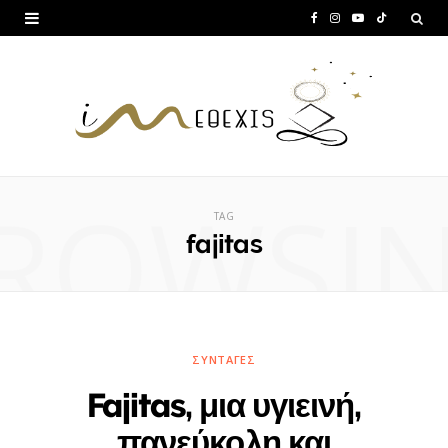
F
I
Y
T
a
n
o
i
c
s
u
k
e
t
T
T
b
a
u
o
ROWSI
o
g
b
k
TAG
o
r
e
fajitas
k
a
m
ΣΥΝΤΑΓΈΣ
Fajitas, μια υγιεινή,
πανεύκολη και