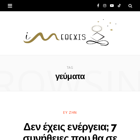
F
I
Y
T
a
n
o
i
c
s
u
k
e
t
T
T
b
a
u
o
ROWSI
o
g
b
k
TAG
o
r
e
γεύματα
k
a
m
ΕΥ ΖΗΝ
Δεν έχεις ενέργεια; 7
συνήθειες που θα σε