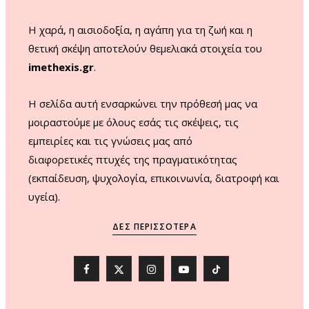
m
Η χαρά, η αισιοδοξία, η αγάπη για τη ζωή και η
θετική σκέψη αποτελούν θεμελιακά στοιχεία του
imethexis.gr
.
H σελίδα αυτή ενσαρκώνει την πρόθεσή μας να
μοιραστούμε με όλους εσάς τις σκέψεις, τις
εμπειρίες και τις γνώσεις μας από
διαφορετικές πτυχές της πραγματικότητας
(εκπαίδευση, ψυχολογία, επικοινωνία, διατροφή και
υγεία).
ΔΕΣ ΠΕΡΙΣΣΌΤΕΡΑ
F
X
I
Y
T
a
(
n
o
i