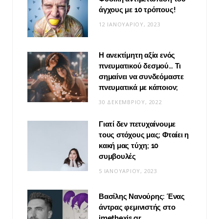
άγχους με 10 τρόπους!
12 ΙΑΝΟΥΑΡΊΟΥ, 2023
Η ανεκτίμητη αξία ενός
πνευματικού δεσμού… Τι
σημαίνει να συνδεόμαστε
πνευματικά με κάποιον;
30 ΔΕΚΕΜΒΡΊΟΥ, 2022
Γιατί δεν πετυχαίνουμε
τους στόχους μας; Φταίει η
κακή μας τύχη; 10
συμβουλές
5 ΙΑΝΟΥΑΡΊΟΥ, 2023
Βασίλης Νανούρης: Ένας
άντρας φεμινιστής στο
imethexis.gr