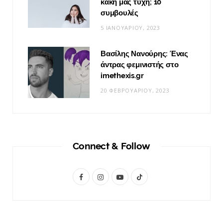
κακή μας τύχη; 10
συμβουλές
5 ΙΑΝΟΥΑΡΊΟΥ, 2023
Βασίλης Νανούρης: Ένας
άντρας φεμινιστής στο
imethexis.gr
20 ΦΕΒΡΟΥΑΡΊΟΥ, 2023
Connect & Follow
F
I
Y
T
a
n
o
i
c
s
u
k