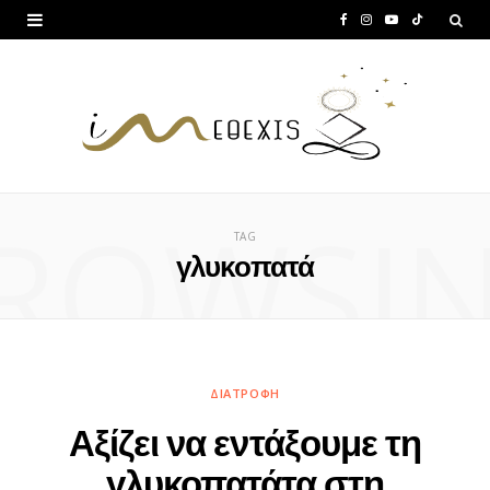
F
I
Y
T
a
n
o
i
c
s
u
k
e
t
T
T
b
a
u
o
ROWSI
o
g
b
k
TAG
o
r
e
γλυκοπατά
k
a
m
ΔΙΑΤΡΟΦΉ
Αξίζει να εντάξουμε τη
γλυκοπατάτα στη