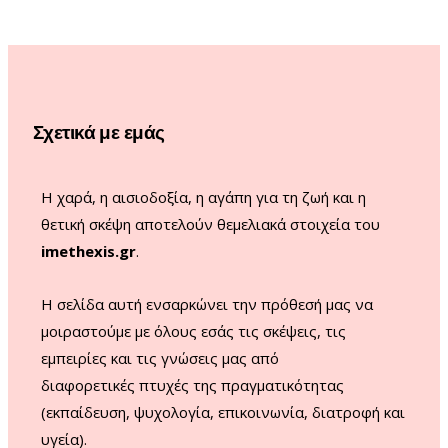
e
t
T
T
b
a
u
o
o
g
b
k
o
r
e
Σχετικά με εμάς
k
a
m
Η χαρά, η αισιοδοξία, η αγάπη για τη ζωή και η
θετική σκέψη αποτελούν θεμελιακά στοιχεία του
imethexis.gr
.
H σελίδα αυτή ενσαρκώνει την πρόθεσή μας να
μοιραστούμε με όλους εσάς τις σκέψεις, τις
εμπειρίες και τις γνώσεις μας από
διαφορετικές πτυχές της πραγματικότητας
(εκπαίδευση, ψυχολογία, επικοινωνία, διατροφή και
υγεία).