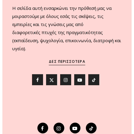
H σελίδα αυτή ενσαρκώνει την πρόθεσή μας να
μοιραστούμε με όλους εσάς τις σκέψεις, τις
εμπειρίες και τις γνώσεις μας από
διαφορετικές πτυχές της πραγματικότητας
(εκπαίδευση, ψυχολογία, επικοινωνία, διατροφή και
υγεία).
ΔΕΣ ΠΕΡΙΣΣΌΤΕΡΑ
F
X
I
Y
T
a
(
n
o
i
c
T
s
u
k
e
w
t
T
T
b
i
a
u
o