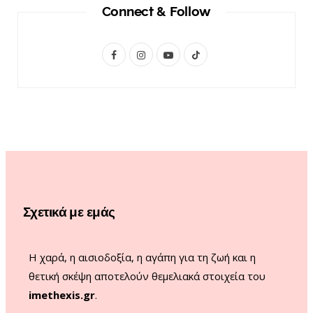
Connect & Follow
F
I
Y
T
a
n
o
i
c
s
u
k
e
t
T
T
b
a
u
o
o
g
b
k
o
r
e
Σχετικά με εμάς
k
a
m
Η χαρά, η αισιοδοξία, η αγάπη για τη ζωή και η
θετική σκέψη αποτελούν θεμελιακά στοιχεία του
imethexis.gr
.