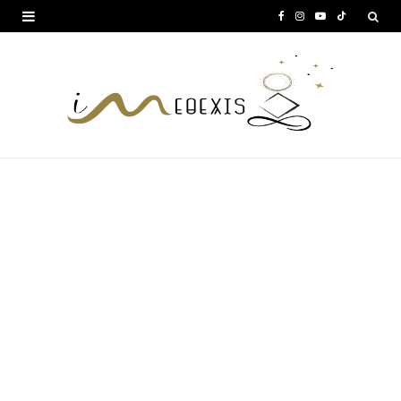
F
I
Y
T
a
n
o
i
c
s
u
k
e
t
T
T
b
a
u
o
o
g
b
k
o
r
e
k
a
m