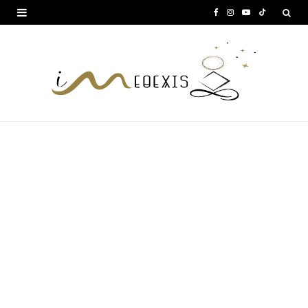
F
I
Y
T
a
n
o
i
c
s
u
k
e
t
T
T
b
a
u
o
o
g
b
k
o
r
e
k
a
m