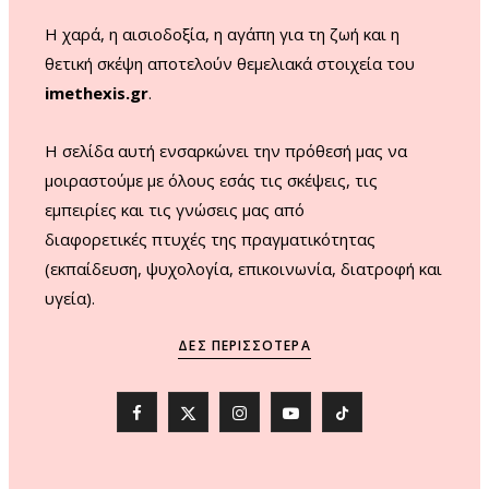
m
Η χαρά, η αισιοδοξία, η αγάπη για τη ζωή και η
θετική σκέψη αποτελούν θεμελιακά στοιχεία του
imethexis.gr
.
H σελίδα αυτή ενσαρκώνει την πρόθεσή μας να
μοιραστούμε με όλους εσάς τις σκέψεις, τις
εμπειρίες και τις γνώσεις μας από
διαφορετικές πτυχές της πραγματικότητας
(εκπαίδευση, ψυχολογία, επικοινωνία, διατροφή και
υγεία).
ΔΕΣ ΠΕΡΙΣΣΌΤΕΡΑ
F
X
I
Y
T
a
(
n
o
i