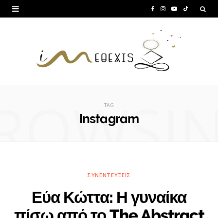
F
I
Y
T
a
n
o
i
c
s
u
k
e
t
T
T
b
a
u
o
ROWSI
o
g
b
k
TAG
o
r
e
Instagram
k
a
m
ΣΥΝΕΝΤΕΎΞΕΙΣ
Εύα Κώττα: Η γυναίκα
πίσω από το The Abstract