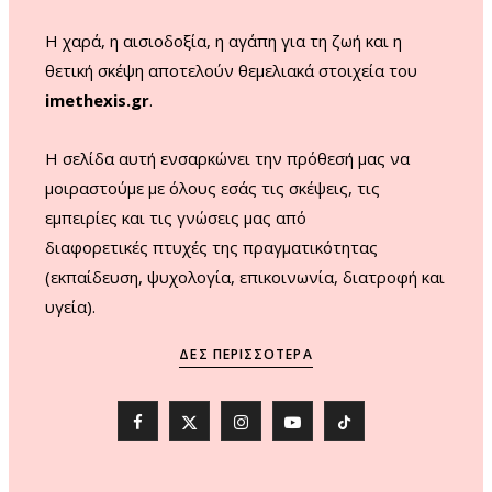
m
Η χαρά, η αισιοδοξία, η αγάπη για τη ζωή και η
θετική σκέψη αποτελούν θεμελιακά στοιχεία του
imethexis.gr
.
H σελίδα αυτή ενσαρκώνει την πρόθεσή μας να
μοιραστούμε με όλους εσάς τις σκέψεις, τις
εμπειρίες και τις γνώσεις μας από
διαφορετικές πτυχές της πραγματικότητας
(εκπαίδευση, ψυχολογία, επικοινωνία, διατροφή και
υγεία).
ΔΕΣ ΠΕΡΙΣΣΌΤΕΡΑ
F
X
I
Y
T
a
(
n
o
i