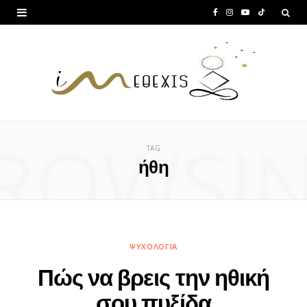
F
I
Y
T
a
n
o
i
c
s
u
k
e
t
T
T
b
a
u
o
ROWSI
o
g
b
k
TAG
o
r
e
ήθη
k
a
m
ΨΥΧΟΛΟΓΊΑ
Πώς να βρεις την ηθική
σου πυξίδα