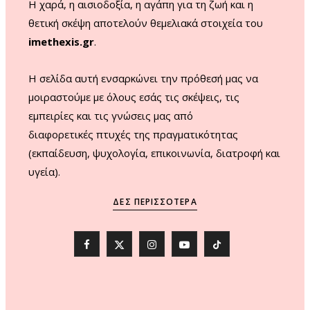
Η χαρά, η αισιοδοξία, η αγάπη για τη ζωή και η
θετική σκέψη αποτελούν θεμελιακά στοιχεία του
imethexis.gr
.
H σελίδα αυτή ενσαρκώνει την πρόθεσή μας να
μοιραστούμε με όλους εσάς τις σκέψεις, τις
εμπειρίες και τις γνώσεις μας από
διαφορετικές πτυχές της πραγματικότητας
(εκπαίδευση, ψυχολογία, επικοινωνία, διατροφή και
υγεία).
ΔΕΣ ΠΕΡΙΣΣΌΤΕΡΑ
F
X
I
Y
T
a
(
n
o
i
c
T
s
u
k