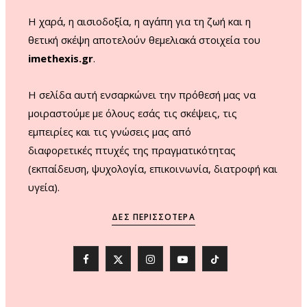
m
Η χαρά, η αισιοδοξία, η αγάπη για τη ζωή και η
θετική σκέψη αποτελούν θεμελιακά στοιχεία του
imethexis.gr
.
H σελίδα αυτή ενσαρκώνει την πρόθεσή μας να
μοιραστούμε με όλους εσάς τις σκέψεις, τις
εμπειρίες και τις γνώσεις μας από
διαφορετικές πτυχές της πραγματικότητας
(εκπαίδευση, ψυχολογία, επικοινωνία, διατροφή και
υγεία).
ΔΕΣ ΠΕΡΙΣΣΌΤΕΡΑ
F
X
I
Y
T
a
(
n
o
i