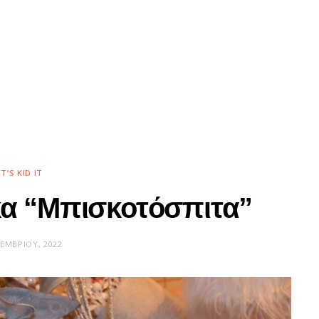
ET’S KID IT
κα “Μπισκοτόσπιτα”
ΚΕΜΒΡΊΟΥ, 2022