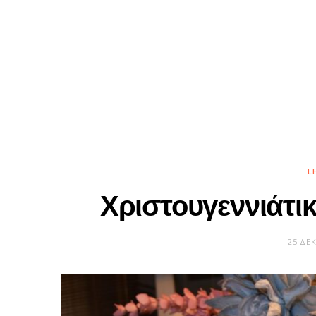
L
Χριστουγεννιάτι
25 ΔΕ