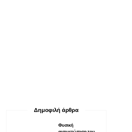
ΕΥ ΖΗΝ
Ο δεκάλογος της θεραπείας
Gestalt
30 ΜΑΪ́ΟΥ, 2026
Δημοφιλή άρθρα
Φυσική
αντιμετώπιση του