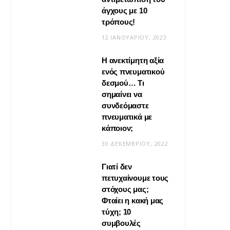
άγχους με 10
τρόπους!
12 ΙΑΝΟΥΑΡΊΟΥ, 2023
Η ανεκτίμητη αξία
VIRAL
ενός πνευματικού
δεσμού… Τι
Βίντεο: Μεταμόρφωσε το
σημαίνει να
φουλάρι σου σε κιμονό
συνδεόμαστε
πνευματικά με
20 ΜΑΪ́ΟΥ, 2026
κάποιον;
30 ΔΕΚΕΜΒΡΊΟΥ, 2022
Γιατί δεν
πετυχαίνουμε τους
στόχους μας;
Φταίει η κακή μας
τύχη; 10
συμβουλές