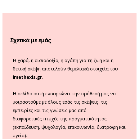
e
t
T
T
b
a
u
o
o
g
b
k
o
r
e
Σχετικά με εμάς
k
a
m
Η χαρά, η αισιοδοξία, η αγάπη για τη ζωή και η
θετική σκέψη αποτελούν θεμελιακά στοιχεία του
imethexis.gr
.
H σελίδα αυτή ενσαρκώνει την πρόθεσή μας να
μοιραστούμε με όλους εσάς τις σκέψεις, τις
εμπειρίες και τις γνώσεις μας από
διαφορετικές πτυχές της πραγματικότητας
(εκπαίδευση, ψυχολογία, επικοινωνία, διατροφή και
υγεία).