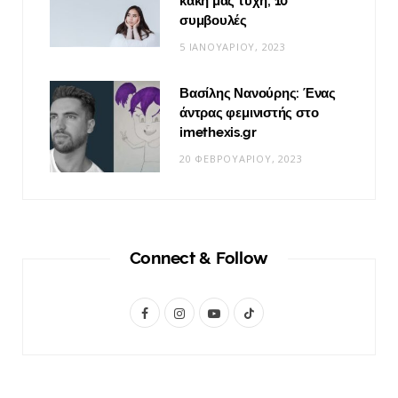
κακή μας τύχη; 10
συμβουλές
5 ΙΑΝΟΥΑΡΊΟΥ, 2023
Βασίλης Νανούρης: Ένας
άντρας φεμινιστής στο
imethexis.gr
20 ΦΕΒΡΟΥΑΡΊΟΥ, 2023
Connect & Follow
F
I
Y
T
a
n
o
i
c
s
u
k