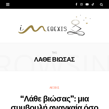
F
I
Y
T
a
n
o
i
c
s
u
k
e
t
T
T
b
a
u
o
ROWSI
o
g
b
k
TAG
o
r
e
ΛΑΘΕ ΒΙΩΣΑΣ
k
a
m
ΛΈΞΕΙΣ
“Λάθε βιώσας”: μια
συμβουλή αναγκαία όσο