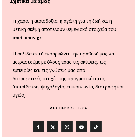
Σχετικά με εμάς
k
a
m
Η χαρά, η αισιοδοξία, η αγάπη για τη ζωή και η
θετική σκέψη αποτελούν θεμελιακά στοιχεία του
imethexis.gr
.
H σελίδα αυτή ενσαρκώνει την πρόθεσή μας να
μοιραστούμε με όλους εσάς τις σκέψεις, τις
εμπειρίες και τις γνώσεις μας από
διαφορετικές πτυχές της πραγματικότητας
(εκπαίδευση, ψυχολογία, επικοινωνία, διατροφή και
υγεία).
ΔΕΣ ΠΕΡΙΣΣΌΤΕΡΑ
F
X
I
Y
T