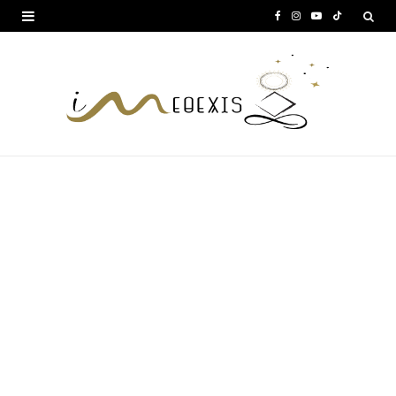
F
I
Y
T
a
n
o
i
c
s
u
k
e
t
T
T
b
a
u
o
o
g
b
k
o
r
e
k
a
m