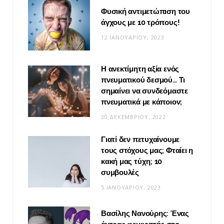
Φυσική αντιμετώπιση του
άγχους με 10 τρόπους!
12 ΙΑΝΟΥΑΡΊΟΥ, 2023
Η ανεκτίμητη αξία ενός
πνευματικού δεσμού… Τι
σημαίνει να συνδεόμαστε
πνευματικά με κάποιον;
30 ΔΕΚΕΜΒΡΊΟΥ, 2022
Γιατί δεν πετυχαίνουμε
τους στόχους μας; Φταίει η
κακή μας τύχη; 10
συμβουλές
5 ΙΑΝΟΥΑΡΊΟΥ, 2023
Βασίλης Νανούρης: Ένας