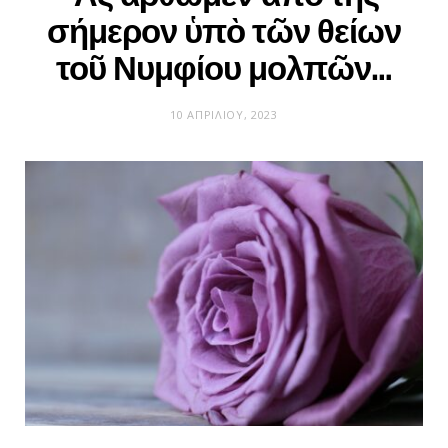
σήμερον ὑπὸ τῶν θείων
τοῦ Νυμφίου μολπῶν…
10 ΑΠΡΙΛΊΟΥ, 2023