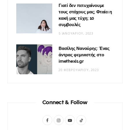
Γιατί δεν πετυχαίνουμε
τους στόχους μας; Φταίει η
κακή μας τύχη; 10
συμβουλές
5 ΙΑΝΟΥΑΡΊΟΥ, 2023
Βασίλης Νανούρης: Ένας
άντρας φεμινιστής στο
imethexis.gr
20 ΦΕΒΡΟΥΑΡΊΟΥ, 2023
Connect & Follow
F
I
Y
T
a
n
o
i