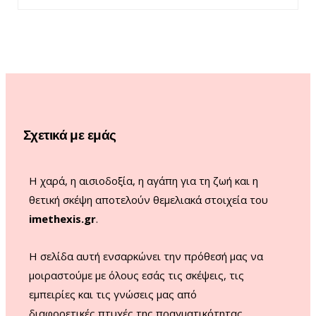
c
s
u
k
e
t
T
T
b
a
u
o
o
g
b
k
o
r
e
Σχετικά με εμάς
k
a
m
Η χαρά, η αισιοδοξία, η αγάπη για τη ζωή και η
θετική σκέψη αποτελούν θεμελιακά στοιχεία του
imethexis.gr
.
H σελίδα αυτή ενσαρκώνει την πρόθεσή μας να
μοιραστούμε με όλους εσάς τις σκέψεις, τις
εμπειρίες και τις γνώσεις μας από
διαφορετικές πτυχές της πραγματικότητας