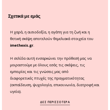
o
g
b
k
o
r
e
Σχετικά με εμάς
k
a
m
Η χαρά, η αισιοδοξία, η αγάπη για τη ζωή και η
θετική σκέψη αποτελούν θεμελιακά στοιχεία του
imethexis.gr
.
H σελίδα αυτή ενσαρκώνει την πρόθεσή μας να
μοιραστούμε με όλους εσάς τις σκέψεις, τις
εμπειρίες και τις γνώσεις μας από
διαφορετικές πτυχές της πραγματικότητας
(εκπαίδευση, ψυχολογία, επικοινωνία, διατροφή και
υγεία).
ΔΕΣ ΠΕΡΙΣΣΌΤΕΡΑ