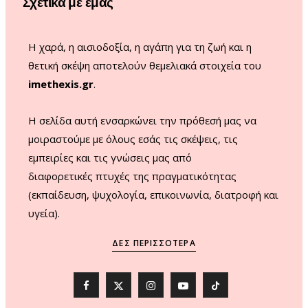
Σχετικά με εμάς
k
a
m
Η χαρά, η αισιοδοξία, η αγάπη για τη ζωή και η
θετική σκέψη αποτελούν θεμελιακά στοιχεία του
imethexis.gr
.
H σελίδα αυτή ενσαρκώνει την πρόθεσή μας να
μοιραστούμε με όλους εσάς τις σκέψεις, τις
εμπειρίες και τις γνώσεις μας από
διαφορετικές πτυχές της πραγματικότητας
(εκπαίδευση, ψυχολογία, επικοινωνία, διατροφή και
υγεία).
ΔΕΣ ΠΕΡΙΣΣΌΤΕΡΑ
F
X
I
Y
T