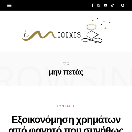
F
I
Y
T
a
n
o
i
c
s
u
k
e
t
T
T
b
a
u
o
ROWSI
o
g
b
k
TAG
o
r
e
μην πετάς
k
a
m
ΣΥΝΤΑΓΈΣ
Εξοικονόμηση χρημάτων
από φαγητό που συνήθως