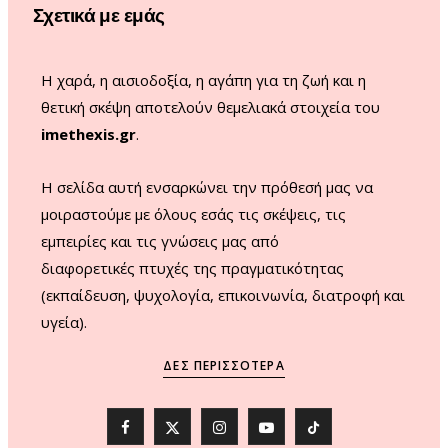
Σχετικά με εμάς
k
a
m
Η χαρά, η αισιοδοξία, η αγάπη για τη ζωή και η
θετική σκέψη αποτελούν θεμελιακά στοιχεία του
imethexis.gr
.
H σελίδα αυτή ενσαρκώνει την πρόθεσή μας να
μοιραστούμε με όλους εσάς τις σκέψεις, τις
εμπειρίες και τις γνώσεις μας από
διαφορετικές πτυχές της πραγματικότητας
(εκπαίδευση, ψυχολογία, επικοινωνία, διατροφή και
υγεία).
ΔΕΣ ΠΕΡΙΣΣΌΤΕΡΑ
F
X
I
Y
T