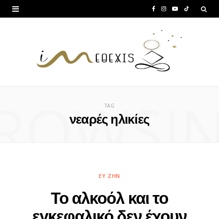
F
I
Y
T
a
n
o
i
c
s
u
k
e
t
T
T
b
a
u
o
ROWSI
o
g
b
k
TAG
o
r
e
νεαρές ηλικίες
k
a
m
ΕΥ ΖΗΝ
Το αλκοόλ και το
εγκεφαλικό δεν έχουν