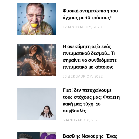
Φυσική αντιμετώπιση του
άγχους με 10 τρόπους!
12 ΙΑΝΟΥΑΡΊΟΥ, 2023
Η ανεκτίμητη αξία ενός
πνευματικού δεσμού… Τι
σημαίνει να συνδεόμαστε
πνευματικά με κάποιον;
30 ΔΕΚΕΜΒΡΊΟΥ, 2022
Γιατί δεν πετυχαίνουμε
τους στόχους μας; Φταίει η
κακή μας τύχη; 10
συμβουλές
5 ΙΑΝΟΥΑΡΊΟΥ, 2023
Βασίλης Νανούρης: Ένας