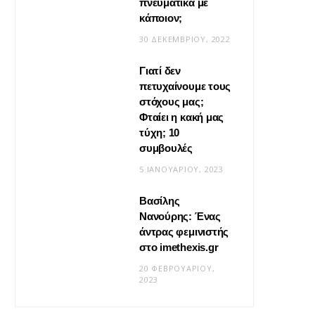
πνευματικά με
20 ΜΑΪ́ΟΥ, 2026
κάποιον;
30 ΔΕΚΕΜΒΡΊΟΥ, 2022
Γιατί δεν
πετυχαίνουμε τους
στόχους μας;
Φταίει η κακή μας
τύχη; 10
συμβουλές
5 ΙΑΝΟΥΑΡΊΟΥ, 2023
Βασίλης
Νανούρης: Ένας
ΣΧΈΣΕΙΣ
άντρας φεμινιστής
Η φροντίδα δεν είναι «δώσ’ το
στο imethexis.gr
μου» είναι «τι να κάνω;»
20 ΦΕΒΡΟΥΑΡΊΟΥ,
2023
19 ΜΑΪ́ΟΥ, 2026