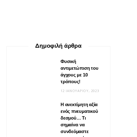
Gestalt
30 ΜΑΪ́ΟΥ, 2026
Δημοφιλή άρθρα
Φυσική
αντιμετώπιση του
άγχους με 10
τρόπους!
12 ΙΑΝΟΥΑΡΊΟΥ, 2023
Η ανεκτίμητη αξία
VIRAL
ενός πνευματικού
δεσμού… Τι
Βίντεο: Μεταμόρφωσε το
σημαίνει να
φουλάρι σου σε κιμονό
συνδεόμαστε