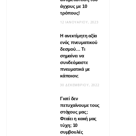
άγχους με 10
τρόπους!
12 ΙΑΝΟΥΑΡΊΟΥ, 2023
Η ανεκτίμητη αξία
VIRAL
ενός πνευματικού
δεσμού… Τι
Βίντεο: Μεταμόρφωσε το
σημαίνει να
φουλάρι σου σε κιμονό
συνδεόμαστε
πνευματικά με
20 ΜΑΪ́ΟΥ, 2026
κάποιον;
30 ΔΕΚΕΜΒΡΊΟΥ, 2022
Γιατί δεν
πετυχαίνουμε τους
στόχους μας;
Φταίει η κακή μας
τύχη; 10
συμβουλές