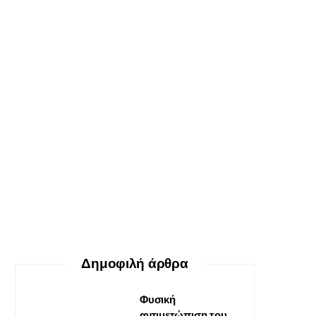
ΕΥ ΖΗΝ
Ο δεκάλογος της θεραπείας
Gestalt
30 ΜΑΪ́ΟΥ, 2026
Δημοφιλή άρθρα
Φυσική
αντιμετώπιση του