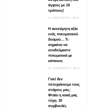
άγχους με 10
τρόπους!
12 ΙΑΝΟΥΑΡΊΟΥ, 2023
Η ανεκτίμητη αξία
VIRAL
ενός πνευματικού
δεσμού… Τι
Βίντεο: Μεταμόρφωσε το
σημαίνει να
φουλάρι σου σε κιμονό
συνδεόμαστε
πνευματικά με
20 ΜΑΪ́ΟΥ, 2026
κάποιον;
30 ΔΕΚΕΜΒΡΊΟΥ, 2022
Γιατί δεν
πετυχαίνουμε τους
στόχους μας;
Φταίει η κακή μας
τύχη; 10
συμβουλές