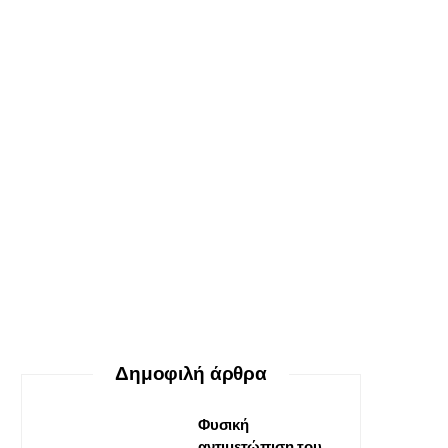
ΕΥ ΖΗΝ
Ο δεκάλογος της θεραπείας
Gestalt
30 ΜΑΪ́ΟΥ, 2026
Δημοφιλή άρθρα
Φυσική
αντιμετώπιση του