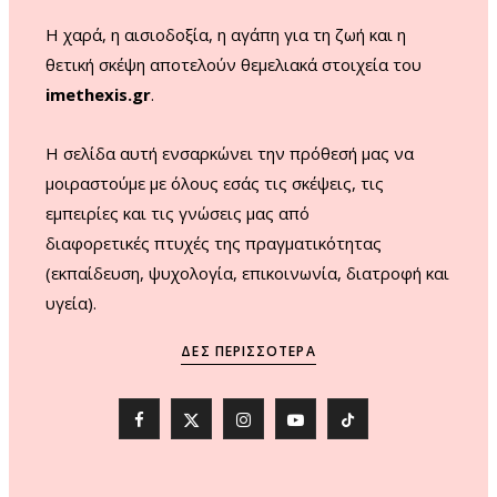
m
Η χαρά, η αισιοδοξία, η αγάπη για τη ζωή και η
θετική σκέψη αποτελούν θεμελιακά στοιχεία του
imethexis.gr
.
H σελίδα αυτή ενσαρκώνει την πρόθεσή μας να
μοιραστούμε με όλους εσάς τις σκέψεις, τις
εμπειρίες και τις γνώσεις μας από
διαφορετικές πτυχές της πραγματικότητας
(εκπαίδευση, ψυχολογία, επικοινωνία, διατροφή και
υγεία).
ΔΕΣ ΠΕΡΙΣΣΌΤΕΡΑ
F
X
I
Y
T
a
(
n
o
i