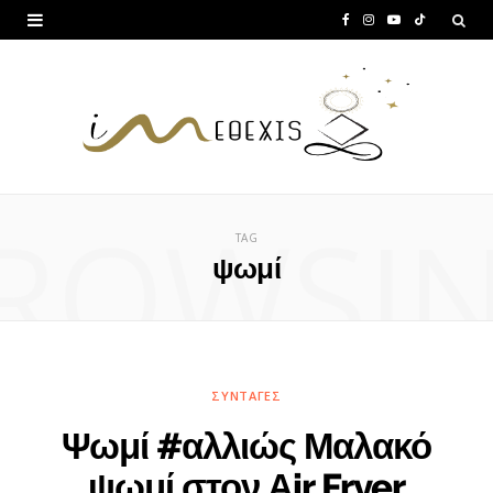
F
I
Y
T
a
n
o
i
c
s
u
k
e
t
T
T
b
a
u
o
ROWSI
o
g
b
k
TAG
o
r
e
ψωμί
k
a
m
ΣΥΝΤΑΓΈΣ
Ψωμί #αλλιώς Μαλακό
ψωμί στον Αir Fryer