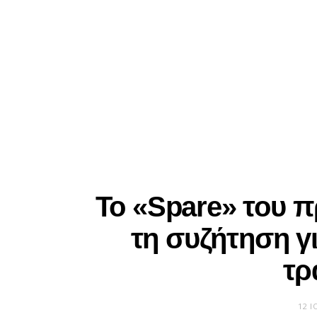
Το «Spare» του π
τη συζήτηση γι
τρ
12 Ι