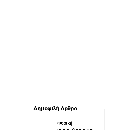
ΕΥ ΖΗΝ
Ο δεκάλογος της θεραπείας
Gestalt
30 ΜΑΪ́ΟΥ, 2026
Δημοφιλή άρθρα
Φυσική
αντιμετώπιση του