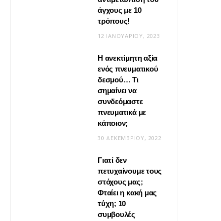
άγχους με 10
τρόπους!
12 ΙΑΝΟΥΑΡΊΟΥ, 2023
Η ανεκτίμητη αξία
VIRAL
ενός πνευματικού
δεσμού… Τι
Βίντεο: Μεταμόρφωσε το
σημαίνει να
φουλάρι σου σε κιμονό
συνδεόμαστε
πνευματικά με
20 ΜΑΪ́ΟΥ, 2026
κάποιον;
30 ΔΕΚΕΜΒΡΊΟΥ, 2022
Γιατί δεν
πετυχαίνουμε τους
στόχους μας;
Φταίει η κακή μας
τύχη; 10
συμβουλές