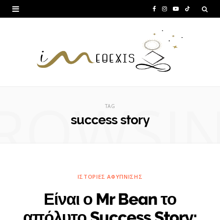
F
I
Y
T
a
n
o
i
c
s
u
k
e
t
T
T
b
a
u
o
ROWSI
o
g
b
k
TAG
o
r
e
success story
k
a
m
ΙΣΤΟΡΊΕΣ ΑΦΎΠΝΙΣΗΣ
Είναι ο Mr Bean το
απόλυτο Success Story;