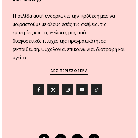
H σελίδα αυτή ενσαρκώνει την πρόθεσή μας να
μοιραστούμε με όλους εσάς τις σκέψεις, τις
εμπειρίες και τις γνώσεις μας από
διαφορετικές πτυχές της πραγματικότητας
(εκπαίδευση, ψυχολογία, επικοινωνία, διατροφή και
υγεία).
ΔΕΣ ΠΕΡΙΣΣΌΤΕΡΑ
F
X
I
Y
T
a
(
n
o
i
c
T
s
u
k
e
w
t
T
T
b
i
a
u
o